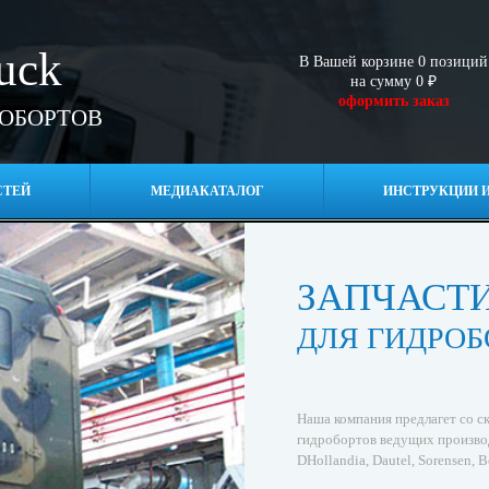
ruck
В Вашей корзине
0
позиций
на сумму
0
₽
оформить заказ
РОБОРТОВ
СТЕЙ
МЕДИАКАТАЛОГ
ИНСТРУКЦИИ И
ЗАПЧАСТ
ДЛЯ ГИДРОБ
Наша компания предлагет со ск
гидробортов ведущих производ
DHollandia, Dautel, Sorensen, B