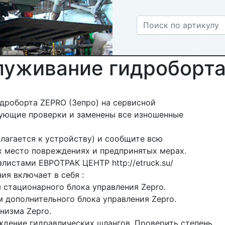
луживание гидроборт
дроборта ZEPRO (Зепро) на сервисной
ующие проверки и заменены все изношенные
лагается к устройству) и сообщите всю
место повреждениях и предпринятых мерах.
листами ЕВРОТРАК ЦЕНТР http://etruck.su/
ия включает в себя :
м стационарного блока управления Zepro.
м дополнительного блока управления Zepro.
низма Zepro.
ждение гидравлических шлангов. Проверить степень