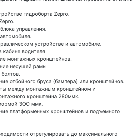
тройстве гидроборта Zepro.
Zepro.
блока управления.
 автомобиля.
дравлическом устройстве и автомобиле.
в кабине водителя
ие монтажных кронштейнов.
ение несущей рамы
 болтов.
ие отбойного бруса (бампера) или кронштейнов.
Болты между монтажным кронштейном и
онтажного кронштейна 280ммк.
формой ЗОО ммк.
ние платформенных кронштейнов и подъемного
обходимости отрегулировать до максимального