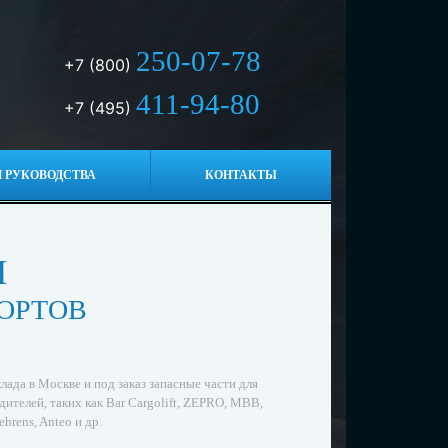
250-07-78
+7 (800)
411-94-80
+7 (495)
 РУКОВОДСТВА
КОНТАКТЫ
И
ОРТОВ
лада в Москве и под заказ запасные части для
ителей, таких как Bar Cargolift, ZEPRO, MBB,
ehrens, Anteo и др.