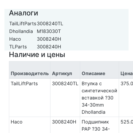
Аналоги
TailLiftParts
3008240TL
Dhollandia
M183030T
Haco
3008240H
TLParts
3008240H
Наличие и цены
Производитель
Артикул
Описание
Цена
TailLiftParts
3008240TL
Втулка с
375.
синтетической
вставкой ?30
34-30mm
Dhollandia
Haco
3008240H
Подшипник
525.
PAP ?30 34-