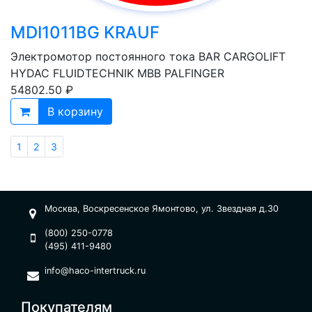
MDI1011BG KRAUF
Электромотор постоянного тока BAR CARGOLIFT
HYDAC FLUIDTECHNIK MBB PALFINGER
54802.50 ₽
В корзину
1
2
3
Москва, Воскресенское Ямонтово, ул. Звездная д.30
(800) 250-0778
(495) 411-9480
info@haco-intertruck.ru
Покупателям