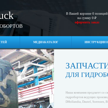
ruck
В Вашей корзине
0
позиций
на сумму
0
₽
оформить заказ
РОБОРТОВ
СТЕЙ
МЕДИАКАТАЛОГ
ИНСТРУКЦИИ И
ЗАПЧАСТ
ДЛЯ ГИДРОБ
Наша компания предлагет со ск
гидробортов ведущих производ
DHollandia, Dautel, Sorensen, B