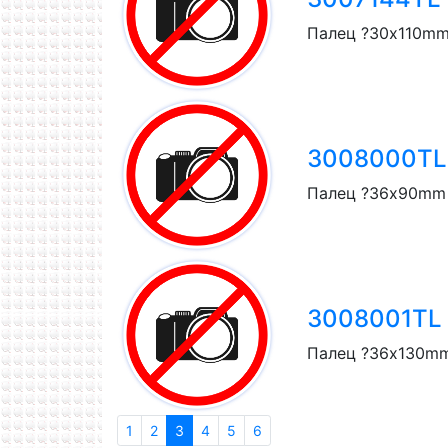
Палец ?30x110mm
3008000TL T
Палец ?36x90mm 
3008001TL T
Палец ?36x130mm
1
2
3
4
5
6