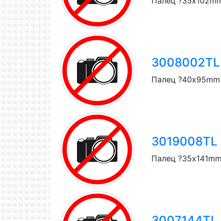
Палец ?35x102mm
3008002TL T
Палец ?40x95mm 
3019008TL T
Палец ?35x141mm 
3007144TL T