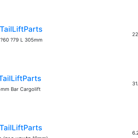
ailLiftParts
22
?60 ?79 L 305mm
ailLiftParts
31
mm Bar Cargolift
ailLiftParts
6.