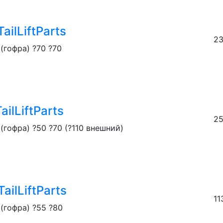
ailLiftParts
23
(гофра) ?70 ?70
ilLiftParts
25
гофра) ?50 ?70 (?110 внешний)
ailLiftParts
11
(гофра) ?55 ?80