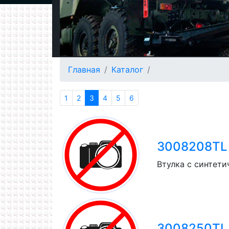
Главная
Каталог
1
2
3
4
5
6
3008208TL T
Втулка с синтети
3008250TL T