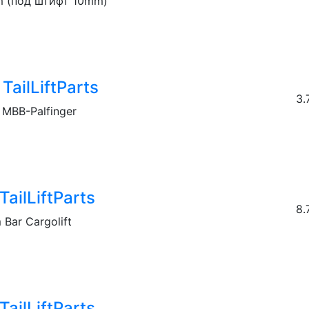
 (под штифт 10mm)
ailLiftParts
3.
MBB-Palfinger
ailLiftParts
8.
Bar Cargolift
ailLiftParts