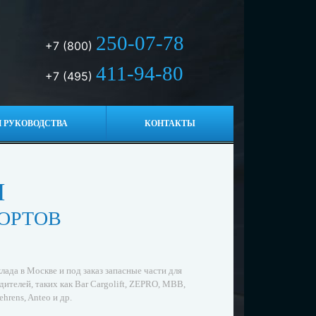
250-07-78
+7 (800)
411-94-80
+7 (495)
 РУКОВОДСТВА
КОНТАКТЫ
И
ОРТОВ
лада в Москве и под заказ запасные части для
ителей, таких как Bar Cargolift, ZEPRO, MBB,
ehrens, Anteo и др.