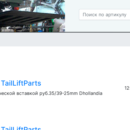
ailLiftParts
12
ческой вставкой руб.35/39-25mm Dhollandia
ailLiftParts