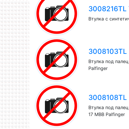
3008216TL T
Втулка с синтети
3008103TL T
Втулка под пале
Palfinger
3008108TL T
Втулка под пале
17 MBB Palfinger