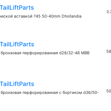
ailLiftParts
3.
ческой вставкой ?45 50-40mm Dhollandia
ailLiftParts
58
ц бронзовая перфорированная d28/32-48 MBB
ailLiftParts
50
ц бронзовая перфорированная с бортиком d36/50-