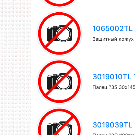
1065002TL T
Защитный кожух 
3019010TL T
Палец ?35 30x145
3019039TL T